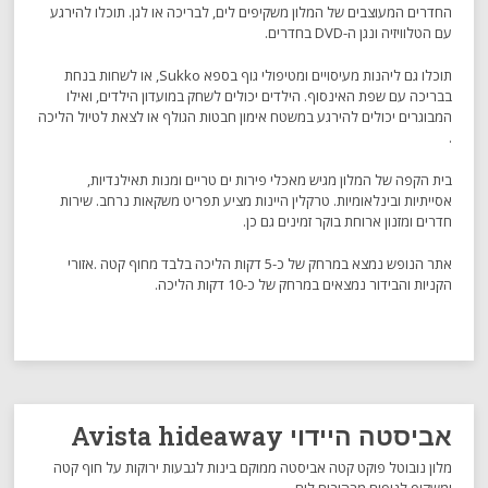
החדרים המעוצבים של המלון משקיפים לים, לבריכה או לגן. תוכלו להירגע
עם הטלוויזיה ונגן ה-DVD בחדרים.
תוכלו גם ליהנות מעיסויים ומטיפולי גוף בספא Sukko, או לשחות בנחת
בבריכה עם שפת האינסוף. הילדים יכולים לשחק במועדון הילדים, ואילו
המבוגרים יכולים להירגע במשטח אימון חבטות הגולף או לצאת לטיול הליכה
.
בית הקפה של המלון מגיש מאכלי פירות ים טריים ומנות תאילנדיות,
אסייתיות ובינלאומיות. טרקלין היינות מציע תפריט משקאות נרחב. שירות
חדרים ומזנון ארוחת בוקר זמינים גם כן.
אתר הנופש נמצא במרחק של כ-5 דקות הליכה בלבד מחוף קטה .אזורי
הקניות והבידור נמצאים במרחק של כ-10 דקות הליכה.
אביסטה היידוי Avista hideaway
מלון נובוטל פוקט קטה אביסטה ממוקם בינות לגבעות ירוקות על חוף קטה
ומשקיף לנופים מרהיבים לים...