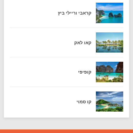
קראבי וריילי ביץ
קאו לאק
קופיפי
קו סמוי