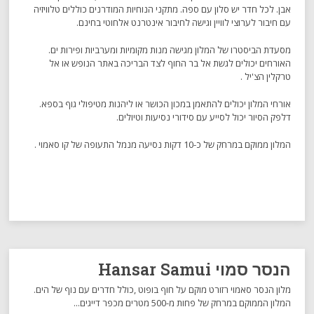
אבן. לכל חדר יש סלון עם ספה. מתקני הנוחיות המודרנים כוללים טלוויזיה
עם חיבור לערוצי לוויין וגישה לחיבור אינטרנט אלחוטי בחינם.
מסעדת הביסטרו של המלון מגישה מנות מקומיות ומערביות ופירות ים.
האורחים יכולים לגשת אל בר החוף לצד הבריכה באתר הנופש או אל
טרקלין הצ'יל .
אורחי המלון יכולים להתאמן במכון הכושר או ליהנות מטיפולי גוף בספא.
דלפק הסיור יכול לסייע עם סידורי נסיעות וטיולים.
המלון ממוקם במרחק של כ-10 דקות נסיעה מנמל התעופה של קו סאמוי .
הנסר סמוי Hansar Samui
מלון הנסר סאמוי רזורט מוקם על חוף בופוט ,כולל חדרים עם נוף של הים.
המלון הממוקם במרחק של פחות מ-500 מטרים מכפר דייגים...