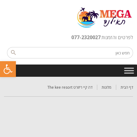
לפרטים והזמנות
077-2320027
פתח סרגל נגישות
דף הבית
מלונות
דה קיי ריזורט The kee resort