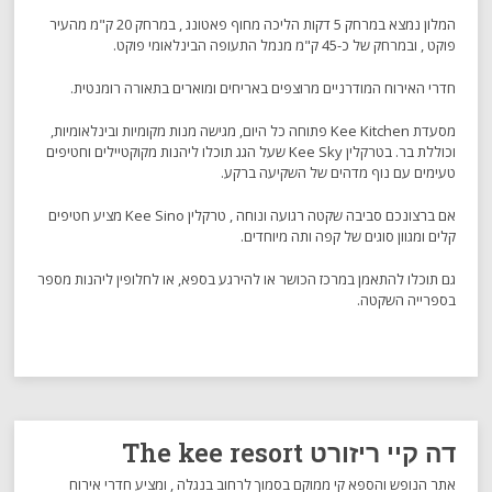
המלון נמצא במרחק 5 דקות הליכה מחוף פאטונג , במרחק 20 ק"מ מהעיר
פוקט , ובמרחק של כ-45 ק"מ מנמל התעופה הבינלאומי פוקט.
חדרי האירוח המודרניים מרוצפים באריחים ומוארים בתאורה רומנטית.
מסעדת Kee Kitchen פתוחה כל היום, מגישה מנות מקומיות ובינלאומיות,
וכוללת בר. בטרקלין Kee Sky שעל הגג תוכלו ליהנות מקוקטיילים וחטיפים
טעימים עם נוף מדהים של השקיעה ברקע.
אם ברצונכם סביבה שקטה רגועה ונוחה , טרקלין Kee Sino מציע חטיפים
קלים ומגוון סוגים של קפה ותה מיוחדים.
גם תוכלו להתאמן במרכז הכושר או להירגע בספא, או לחלופין ליהנות מספר
בספרייה השקטה.
דה קיי ריזורט The kee resort
אתר הנופש והספא קי ממוקם בסמוך לרחוב בנגלה , ומציע חדרי אירוח