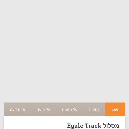
תיאור
זמינות
על המפה
על היעד
חוות דעת
מסלול Egale Track