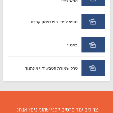
התאילנדי
מופע ליידי-בויז סימון קברט
באנג'י
טרק שמורת הטבע "דוי אינתנון"
צריכים עוד פרטים לפני שמזמינים? אנחנו