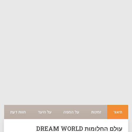
תיאור
זמינות
על המפה
על היעד
חוות דעת
עולם החלומות DREAM WORLD